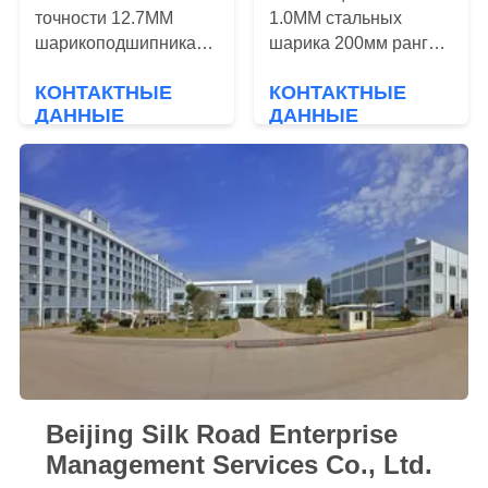
точности 12.7ММ
1.0ММ стальных
PRIVACY
шарикоподшипника
шарика 200мм ранга
POLICY
ГКр15 хромовой стали
нержавеющих
КОНТАКТНЫЕ
КОНТАКТНЫЕ
АИСИ52100
неубедительных
ДАННЫЕ
ДАННЫЕ
1.5ММ
Beijing Silk Road Enterprise
Management Services Co., Ltd.