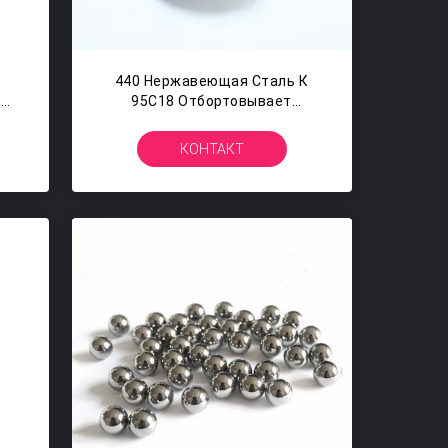
440 Нержавеющая Сталь К
али
95С18 Отбортовывает
6"
Диаметр Г 25 20,638 ММ
Конюшня 13/16 Дюймов
КОНТАКТ