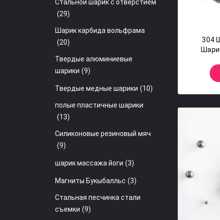
Стальной шарик с отверстием
(29)
Шарик карбида вольфрама
304 
(20)
Шари
Твердые алюминиевые
Не
Ржав
шарики
(9)
Твердые медные шарики
(10)
полые пластичные шарики
(13)
Силиконовые резиновый мяч
(9)
шарик массажа йоги
(3)
Магниты Букыбалльс
(3)
Стальная песчинка стали
съемки
(9)