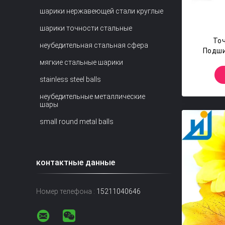
шарики нержавеющей стали круглые
шарики точности стальные
То
неубедительная стальная сфера
Подш
Стали
мягкие стальные шарики
stainless steel balls
неубедительные металлические
шары
small round metal balls
контактные данные
Номер телефона :
15211040646