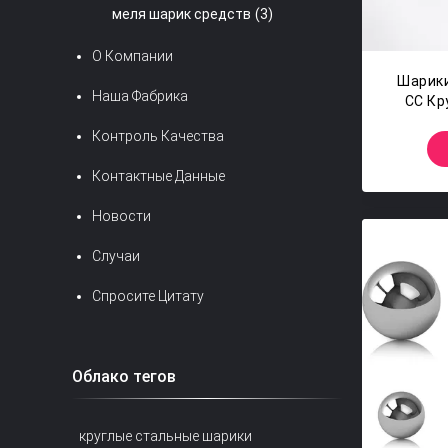
меля шарик средств
(3)
О Компании
Шарик
Наша Фабрика
СС Кр
Сталь
Контроль Качества
Контактные Данные
Новости
Случаи
Спросите Цитату
Облако тегов
круглые стальные шарики