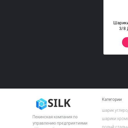
Шарик
3/8
Шарик
Категории
шарик углеро
Пекинская компания по
шарики хром
управлению предприятиями
полый сталь