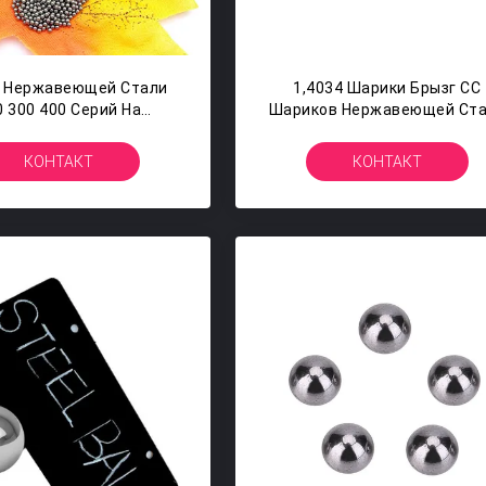
 Нержавеющей Стали
1,4034 Шарики Брызг СС
0 300 400 Серий На
Шариков Нержавеющей Ст
нятуре Микро- Размер
СС420 5/32" 3/32" 1/4" 5/1
1мм 1.2мм 0.5мм
Г1000
КОНТАКТ
КОНТАКТ