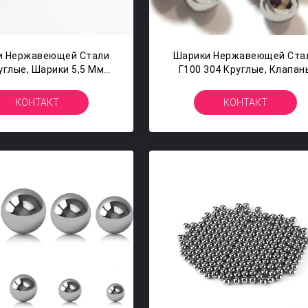
и Нержавеющей Стали
Шарики Нержавеющей Ста
углые, Шарики 5,5 Мм
Г100 304 Круглые, Клапан
ные 7/32" Магнитное
Распределителя Аэрозол
ХРК50-ХРК55
Стального Шарика 304С1
КОНТАКТ
КОНТАКТ
3мм