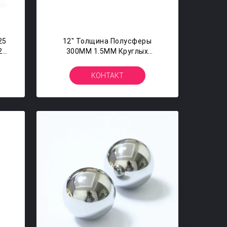
25
12" Толщина Полусферы
20
300ММ 1.5ММ Круглых
Шариков Нержавеющей Стали
Половинной Сферы
КОНТАКТ
Неубедительная