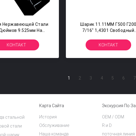
и Нержавеющей Стали
Шарик 11.11ММ Г500 Г20
 Дюймов 9.525мм На
7/16" 1,4301 Свободный
оподшипник 304 316
Шарикоподшипников
420
Нержавеющей Стали
КОНТАКТ
КОНТАКТ
1
2
3
4
5
6
7
Карта Сайта
Экскурсия По З
История
OEM / ODM
да стальной
Обслуживание
R и D
овой стали
Наша команда
поточная линия
ной шарик