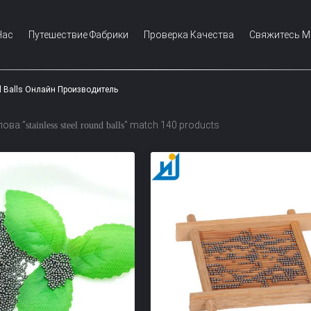
Нас
Путешествие Фабрики
Проверка Качества
Свяжитесь 
nd Balls Онлайн Производитель
ова:"
" match 140 products
stainless steel round balls