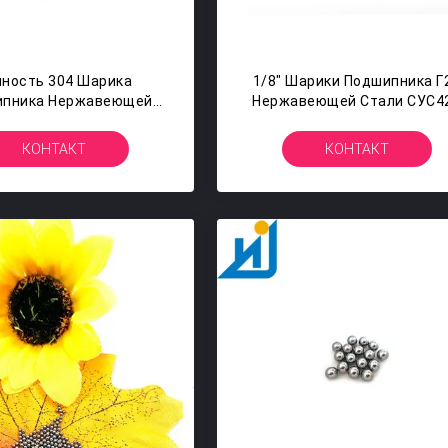
чность 304 Шарика
1/8" Шарики Подшипника Г
ипника Нержавеющей
Нержавеющей Стали СУС4
 1/4 Дюймов 6.35ММ
Дюйма 3.175ММ Для
Г100
Хирургического
КОНТАКТ
КОНТАКТ