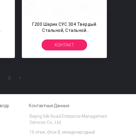
0
Г200 Шарик СУС 304 Твердый
Стальной, Стальной
Металлический Шар На
Ведущий Брус 5/32 Дюймов
КОНТАКТ
8
>
аводу
Контактные Данные
Beijing Silk Road Enterprise Management
Services Co., Ltd.
16 этаж, блок B, международный