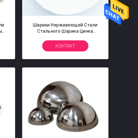
ли
Шарики Нержавеющей Стали
ы
Стального Шарика Цинка
я
Плакировкой Меля Филируя
5
15мм
КОНТАКТ