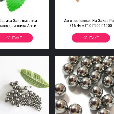
Шарика Завальцовки
Изготовленная На Заказ Ра
коподшипника Анти-
316 4мм Г10 Г100 Г1000
ржавеющей Стали
Круглых Шариков
чины Круглых 0.35мм
Нержавеющей Стали 304
КОНТАКТ
КОНТАКТ
10мм 420 440