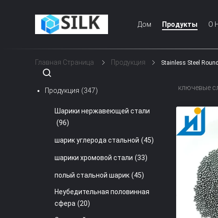
Дом
Продукты
О 
Главная Страница
Продукция
Stainless Steel Rou
ключевые сл
Продукция
(347)
Шарики нержавеющей стали
(96)
шарик углерода стальной
(45)
шарики хромовой стали
(33)
полый стальной шарик
(45)
Неубедительная половинная
сфера
(20)