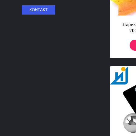
Шарик
20
Субми