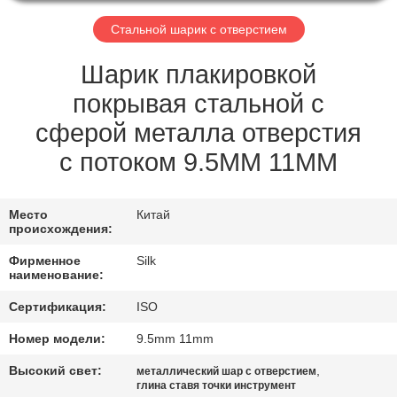
КАЧЕСТВА
Стальной шарик с отверстием
СВЯЖИТЕСЬ
Шарик плакировкой
МЫ
покрывая стальной с
сферой металла отверстия
НОВОСТИ
с потоком 9.5ММ 11ММ
СЛУЧАИ
Место
Китай
происхождения:
СПРОСИТЕ
Фирменное
Silk
наименование:
ЦИТАТУ
Сертификация:
ISO
КАРТА
Номер модели:
9.5mm 11mm
САЙТА
Высокий свет:
,
металлический шар с отверстием
глина ставя точки инструмент