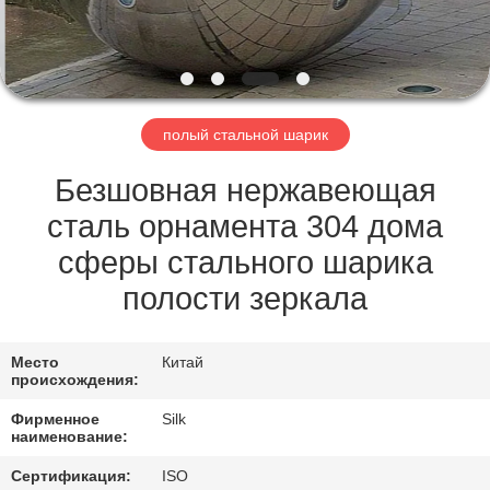
КАЧЕСТВА
СВЯЖИТЕСЬ
МЫ
полый стальной шарик
НОВОСТИ
Безшовная нержавеющая
сталь орнамента 304 дома
СЛУЧАИ
сферы стального шарика
полости зеркала
СПРОСИТЕ
ЦИТАТУ
Место
Китай
происхождения:
КАРТА
Фирменное
Silk
наименование:
САЙТА
Сертификация:
ISO