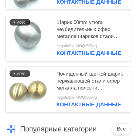
КОНТАКТНЫЕ ДАННЫЕ
шарик
Шарик 60mm утюга
неубедительных сфер
металла шариков стали
углерода магнитный
negotiable MOQ:500kg
неубедительный
КОНТАКТНЫЕ ДАННЫЕ
Почищенный щеткой шарик
нержавеющей стали сфер
металла полости
волосяного покрова золотой
negotiable MOQ:500kg
отполированный
КОНТАКТНЫЕ ДАННЫЕ
неубедительный с гайкой
Популярные категории
Все