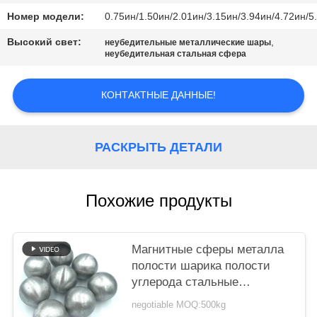
Номер модели:
0.75ин/1.50ин/2.01ин/3.15ин/3.94ин/4.72ин/5
PRIVACY
Высокий свет:
,
POLICY
неубедительные металлические шары
неубедительная стальная сфера
КОНТАКТНЫЕ ДАННЫЕ!
РАСКРЫТЬ ДЕТАЛИ
Похожие продукты
Магнитные сферы металла
полости шарика полости
углерода стальные
отполировали
negotiable MOQ:500kg
неубедительный стальной