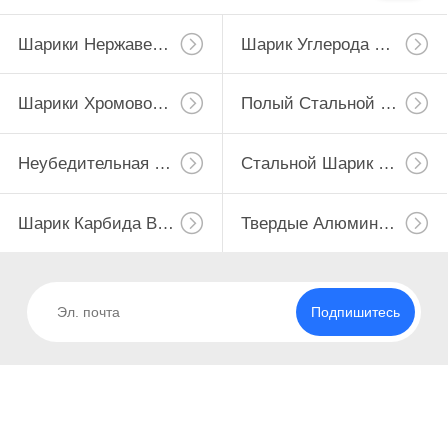
Шарики Нержавеющей Стали
Шарик Углерода Стальной
Шарики Хромовой Стали
Полый Стальной Шарик
Неубедительная Половинная Сфера
Стальной Шарик С Отверстием
Шарик Карбида Вольфрама
Твердые Алюминиевые Шарики
Подпишитесь