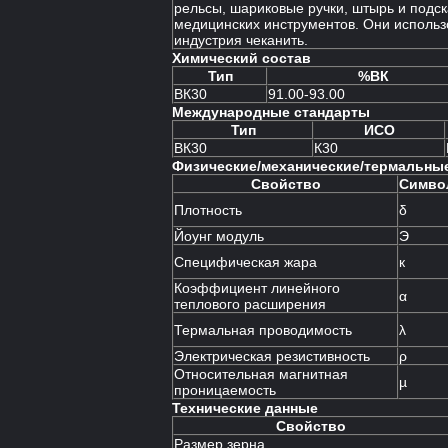
рельсы, шариковые ручки, штырь и подск
медицинских инструментов. Они использ
индустрия чеканить.
Химический состав
Тип
%ВК
ВК30
91.00-93.00
Международные стандарты
Тип
ИСО
ВК30
К30
Физические/механические/термальные
Свойство
Симво
Плотность
δ
Йоунг модуль
Э
Специфическая жара
к
Коэффициент линейного
α
теплового расширения
Термальная проводимость
λ
Электрическая резистивность
ρ
Относительная магнитная
µ
проницаемость
Технические данные
Свойство
Размер зерна