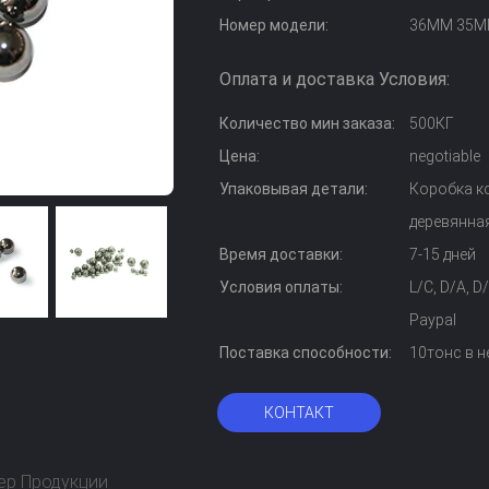
Номер модели:
36ММ 35М
Оплата и доставка Условия:
Количество мин заказа:
500КГ
Цена:
negotiable
Упаковывая детали:
Коробка к
деревянна
Время доставки:
7-15 дней
Условия оплаты:
L/C, D/A, 
Paypal
Поставка способности:
10тонс в 
КОНТАКТ
ер Продукции