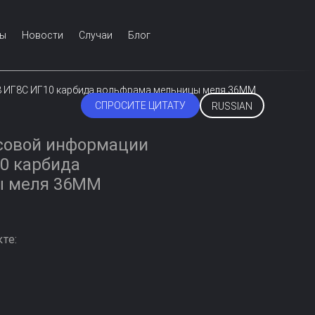
Мы
Новости
Случаи
Блог
8 ИГ8С ИГ10 карбида вольфрама мельницы меля 36ММ
СПРОСИТЕ ЦИТАТУ
RUSSIAN
совой информации
0 карбида
ы меля 36ММ
те: