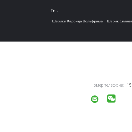
Тег:
Шарики Карбида Вольфрама
Шарик Сплав
Номер телефона:
15