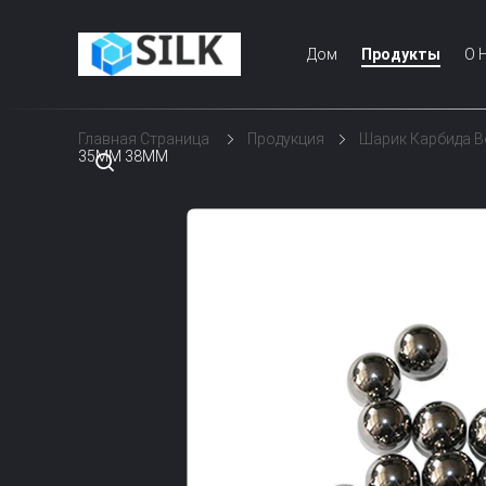
Дом
Продукты
О 
Главная Страница
Продукция
Шарик Карбида 
35ММ 38ММ