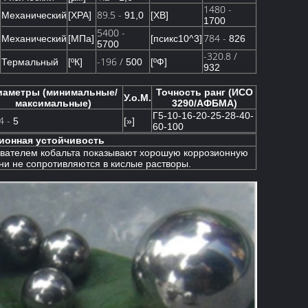
1480 -
89.5 -
Механический
[ХРА]
91,0
[ХВ]
1700
5400 -
784 -
Механический
[МПа]
[псикс10^3]
826
5700
-320.8 /
-196 /
Термальный
[ºК]
500
[ºФ]
932
иаметры (минимальные/
Точность ранг (ИСО
У.о.М.
максимальные)
3290/АФБМА)
Г5-10-16-20-25-28-40-
4 -
5
[»]
60-100
ионная устойчивость
ывателем кобальта показывают хорошую коррозионную
ни не сопротивляются в кислые растворы.