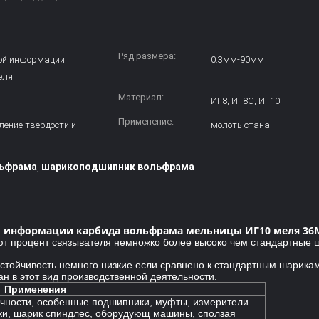
Ряд размера:
ой информации
0.3мм-90мм
еля
Материал:
ИГ8, ИГ8С, ИГ10
Применение:
ление твердости и
молоть стана
льфрама
шарикоподшипник вольфрама
,
ой информации карбида вольфрама мельницы ИГ10 меля 3
 процент связывателя немножко более высоко чем стандартные ш
стойчивость немного низкие если сравнено к стандартным шарикам
н в этот вид производственной деятельности.
Применения
очности, особенные подшипники, муфты, измерители
ки, шарик спиндлес, оборудующ машины, сползая