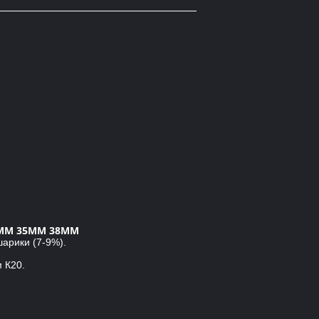
6ММ 35ММ 38ММ
арики (7-9%).
 К20.