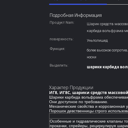
Подробная Информация
Продукт Nam:
Шарик средств массов
карбида вольфрама м
поверхность:
Уньполишед
Функция:
более высокое сопротив
носки
Выделить:
шарики карбида во
Характер Продукции
ИГ8, ИГ8С, шарики средств массов
Шарики карбида вольфрама обеспечивают
Они доступное по требованию.
Механические свойства и коррозионная у
Порошок девственницы строго использова
Особенные и гидравлические клапаны т
прокачки, спрейеры, рециркулируя шари