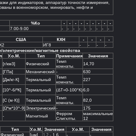
азки для индикаторов, аппаратур точности измерения,
ованы в военноморском, минировать, нефти и
%Ко
-
-
-
-
-
-
-
-
-
7.00-9.00
-
-
-
-
-
-
-
-
-
США
КХН
-
-
-
-
К2
ИГ8
-
-
-
-
/электрические/магнитные свойства
л
У.о.М.
Тип
Примечания
Значения
Темп
[г/км3]
Физический
14,70
комнаты.
[ГПа]
Механический
-
630
Темп
[Дж/кг-К]
Термальный
227
комнаты.
[10^-6/ºК]
Термальный
(ΔТ=0-100°К)
6,0
Темп
[С (м·К)]
Термальный
82,0
комнаты.
[Ω*м*10^-9]
Электрический
-
175
Ферром
максимальные
-
Магнитный
Слигхлты.
12
Тип
У.о.М.
Значения
У.о.М.
Значения
1.2 -
Физический
[µм]
1,6
-
-