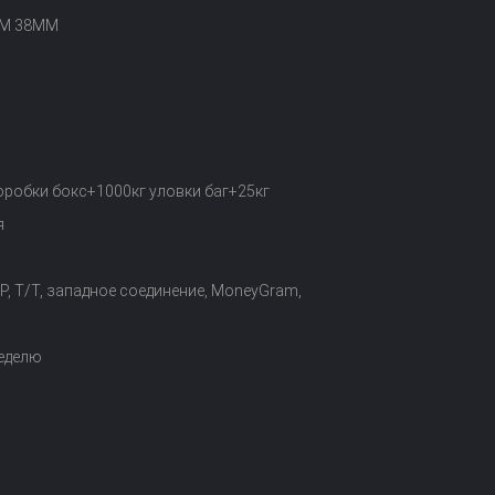
М 38ММ
оробки бокс+1000кг уловки баг+25кг
я
D/P, T/T, западное соединение, MoneyGram,
неделю