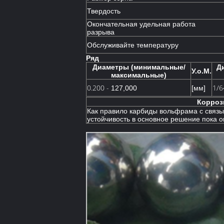
Твердость
Окончательная удельная работа
разрыва
Обслуживайте температуру
Ряд
Диаметры (минимальные/
Д
У.о.М.
максимальные)
0.200 -
1/6
127,000
[мм]
Корроз
Как правило карбиды вольфрама с связ
устойчивость в основное решение пока о