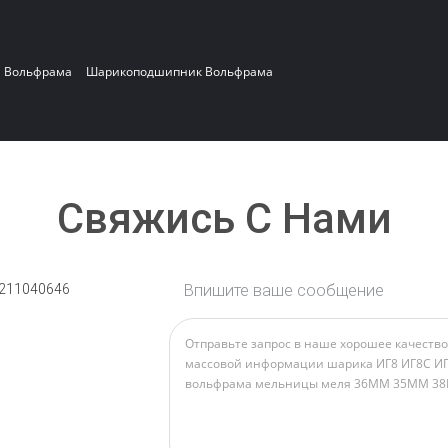
а Вольфрама
Шарикоподшипник Вольфрама
Свяжись С Нами
211040646
Впишите ваше сообщение