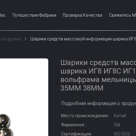
Нас
Путешествие Фабрики
Проверка Качества
Свяжитесь 
Вольфрама
Шарики средств массовой информации шарика ИГ
Шарики средств мас
шарика ИГ8 ИГ8С ИГ1
вольфрама мельниц
35ММ 38ММ
Подробная информация о продук
Место происхождения:
Китай
Фирменное
Silk
наименование:
Сертификация:
ISO SGS