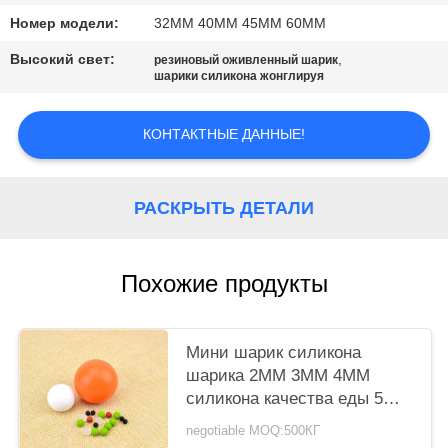
Номер модели:
32ММ 40ММ 45ММ 60ММ
PRIVACY
Высокий свет:
,
POLICY
резиновый оживленный шарик
шарики силикона жонглируя
КОНТАКТНЫЕ ДАННЫЕ!
РАСКРЫТЬ ДЕТАЛИ
Похожие продукты
Мини шарик силикона
шарика 2ММ 3ММ 4ММ
силикона качества еды 5ММ
небольшой
negotiable MOQ:500КГ