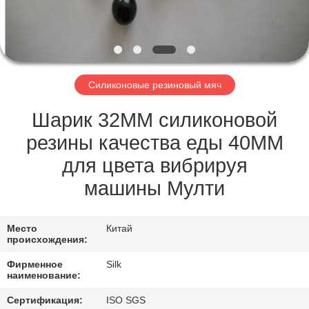
КАЧЕСТВА
СВЯЖИТЕСЬ
МЫ
Силиконовые резиновый мяч
НОВОСТИ
Шарик 32ММ силиконовой
резины качества еды 40ММ
СЛУЧАИ
для цвета вибрируя
машины Мулти
СПРОСИТЕ
ЦИТАТУ
Место
Китай
происхождения:
КАРТА
Фирменное
Silk
наименование:
САЙТА
Сертификация:
ISO SGS