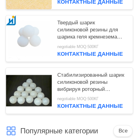
КОНТАКТНЫЕ ДАННЫЕ
Твердый шарик
силиконовой резины для
шарика геля кремнезема
35мм шариков НР ПУ
negotiable MOQ:500КГ
противовибрационного щита
КОНТАКТНЫЕ ДАННЫЕ
естественного
Стабилизированный шарик
силиконовой резины
вибрируя роторный
разделитель 28мм
negotiable MOQ:500КГ
просевателя зерна 30мм
КОНТАКТНЫЕ ДАННЫЕ
35мм
Популярные категории
Все