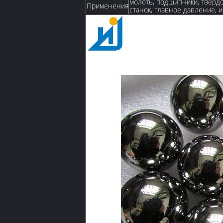
молоть, подшипники, тверд
Применения
станок, главное давление, и