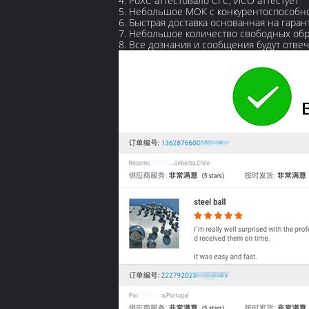
4. РоХС аттестовало СГС, ИСО аттестует
5. Небольшое МОК с конкурентоспособн
6. Быстрая доставка основанная на гара
7. Небольшое количество свободных обр
8. Все дознания и сообщения будут отвеч