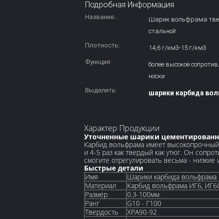
Подробная Информация
Название
Шарик вольфрама тве
продукта:
стальной
Плотность:
14,6 г/км3-15 г/км3
Функция:
более высокое сопротив
носки
Выделить:
шарики карбида во
Характер Продукции
Уточненные шарики цементированно
Карбид вольфрама имеет высокопрочный у
и 4-5 раз как твердый как утюг. Он сопр
смогите отрегулировать весьма - низкие 
Быстрые детали
Имя
Шарики карбида вольфрама
Материал
Карбид вольфрама ИГ6, ИГ6С,
Размер
0.3-100мм
Ранг
G10 - Г100
Твердость
ХРА90-92