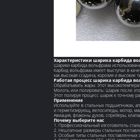
Характеристики шарика карбида в
Шарики карбида вольфрама использованы
Карбид вольфрама имеет выступал в каче
как высокая ссадина, корозия и высокие 
Работая процесс шарика карбида в
Обрабатывать жары: Этот высокотемпера
Молоть или полировать: Шарик после эт
Этот полируя процесс шарик к точному ра
Применение
Используйте в стальных подшипниках, ап
и герметизирующ, велосипеды, мотор, ма
Авиация, флаконы духов, спрейеры, клап
Почему выберите нас
1. Профессиональный изготовитель стал
2. Нештатные размеры стальных поставл
3. Особые типы стальных поставленных 