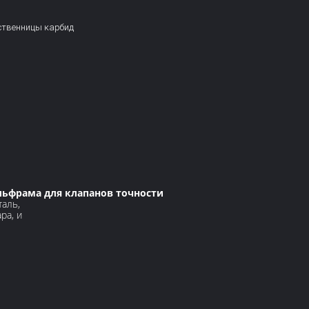
ственницы карбид
льфрама для клапанов точности
таль,
ра, и