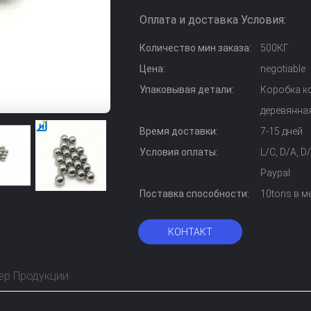
Оплата и доставка Условия:
Количество мин заказа:
500КГ
Цена:
negotiable
Упаковывая детали:
Коробка к
деревянна
Время доставки:
7-15 дней
Условия оплаты:
L/C, D/A, 
Paypal
Поставка способности:
10tons в м
КОНТАКТ
ер Продукции