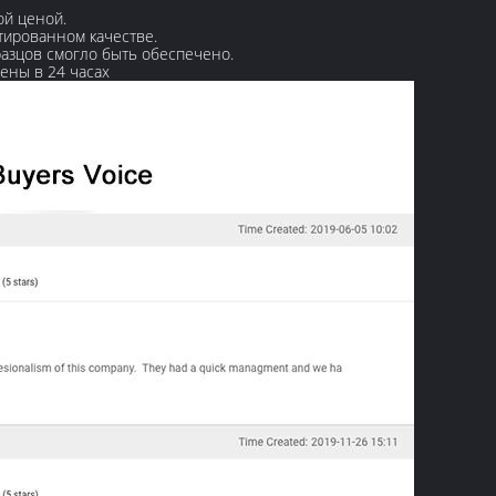
ой ценой.
нтированном качестве.
азцов смогло быть обеспечено.
ены в 24 часах