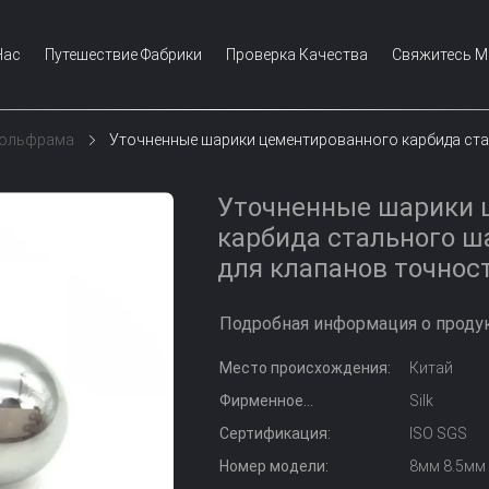
Нас
Путешествие Фабрики
Проверка Качества
Свяжитесь 
Вольфрама
Уточненные шарики цементированного карбида ст
Уточненные шарики 
карбида стального 
для клапанов точнос
Подробная информация о продук
Место происхождения:
Китай
Фирменное
Silk
наименование:
Сертификация:
ISO SGS
Номер модели:
8мм 8.5мм