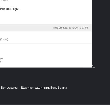
С.
а Вольфрама
Шарикоподшипник Вольфрама