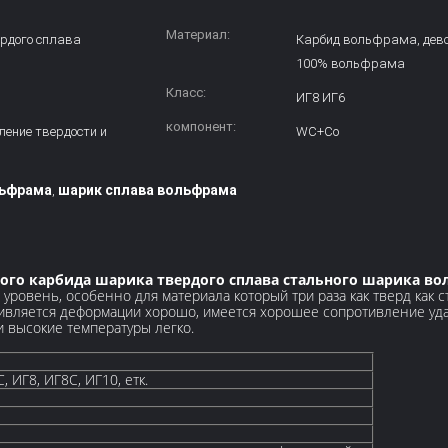
Материал:
рдого сплава
Карбид вольфрама, дев
100% вольфрама
Класс:
ИГ8 ИГ6
компонент:
ление твердости и
WC+Co
льфрама
шарик сплава вольфрама
,
го карбида шарика твердого сплава стального шарика во
ровень, особенно для материала который три раза как тверд как с
отивляется деформации хорошо, имеется хорошее сопротивление уда
и высокие температуры легко.
 ИГ8, ИГ8С, ИГ10, етк.