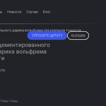
Мы
Новости
Случаи
Блог
ального шарика вольфрама для клапанов точности
СПРОСИТЕ ЦИТАТУ
RUSSIAN
цементированного
шарика вольфрама
ти
те:
 10мм 14мм