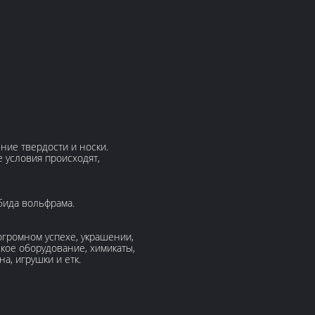
ие твердости и носки.
е условия происходят,
бида вольфрама.
огромном успехе, украшении,
кое оборудование, химикаты,
а, игрушки и етк.