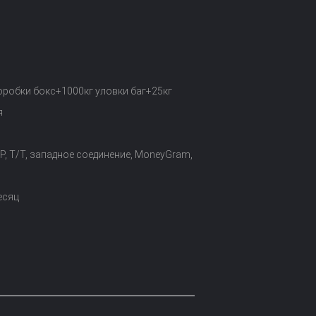
оробки бокс+1000кг уловки баг+25кг
я
D/P, T/T, западное соединение, MoneyGram,
есяц