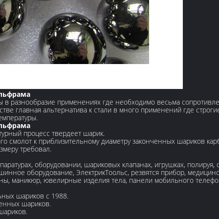
ольфрама
 в разнообразие применениях где необходимо весьма сопротивлен
стве главная альтернатива к стали в много применений где строги
температуры.
ольфрама
турный процесс твердеет шарик.
ого смолот к приблизительному диаметру законченных шариков кар
змеру требовал.
паратурах, оборудовании, шариковых клапанах, игрушках, полируя, 
шинное оборудование, ЭлектрикТоольс, резвятся прибор, медицинс
аны, маникюр, ювелирные изделия тела, панели мобильного телефон
ьных шариков с 1988.
енных шариков.
шариков.