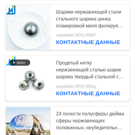
Шарики нержавеющей стали
стального шарика цинка
плакировкой меля филируя
15мм
negotiable MOQ:500КГ
КОНТАКТНЫЕ ДАННЫЕ
Продетый нитку
нержавеющей сталью шарик
шарика твердый стальной с
отверстием потока сферы
negotiable MOQ:500kg
M16 металла отверстия 50mm
КОНТАКТНЫЕ ДАННЫЕ
24 полости полусферы дюйма
сферы нержавеющих
половинных, неубедительный
стальной шарик