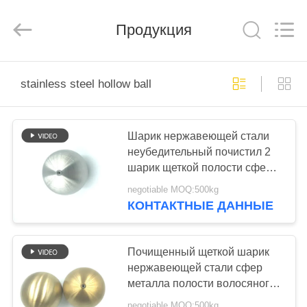
Road
Enterprise
Management
Продукция
Services
Co.,
Ltd..
All
Rights
ДОМ
Reserved.
stainless steel hollow ball
ПРОДУКТЫ
Шарик нержавеющей стали
неубедительный почистил 2
О
шарик щеткой полости сферы
НАС
дюйма 80mm 304 стальной
negotiable MOQ:500kg
КОНТАКТНЫЕ ДАННЫЕ
ПУТЕШЕСТВИЕ
ФАБРИКИ
Почищенный щеткой шарик
нержавеющей стали сфер
металла полости волосяного
ПРОВЕРКА
покрова золотой
negotiable MOQ:500kg