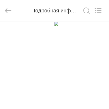
Road
Enterprise
Management
Подробная информация о продукте
Services
Co.,
Ltd..
All
Rights
ДОМ
Reserved.
ПРОДУКТЫ
О
НАС
ПУТЕШЕСТВИЕ
ФАБРИКИ
ПРОВЕРКА